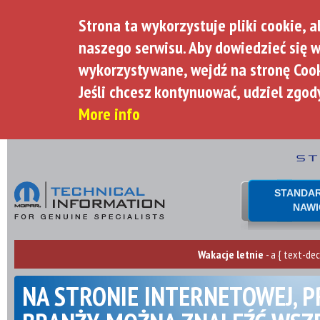
Strona ta wykorzystuje pliki cookie, 
naszego serwisu. Aby dowiedzieć się w
wykorzystywane, wejdź na stronę Cook
Jeśli chcesz kontynuować, udziel zgod
More info
STANDA
NAWI
Wakacje letnie
- a { text-dec
NA STRONIE INTERNETOWEJ, P