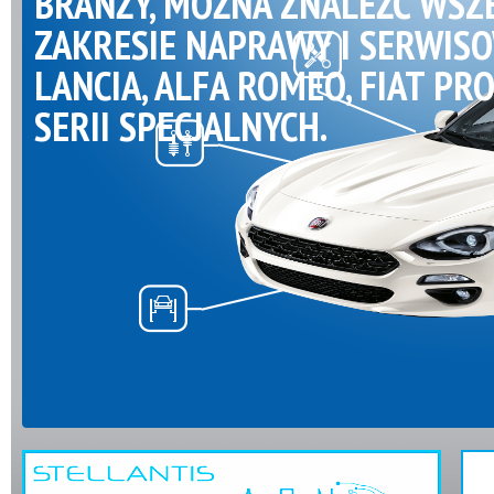
BRANŻY, MOŻNA ZNALEŹĆ WSZ
ZAKRESIE NAPRAWY I SERWIS
LANCIA, ALFA ROMEO, FIAT PR
SERII SPECJALNYCH.